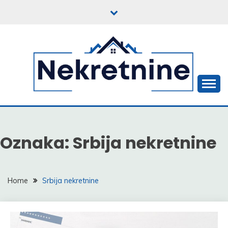
Skip
to
content
Iza svake adrese krije se priča
NEKRETNINE
Oznaka:
Srbija nekretnine
Home
Srbija nekretnine