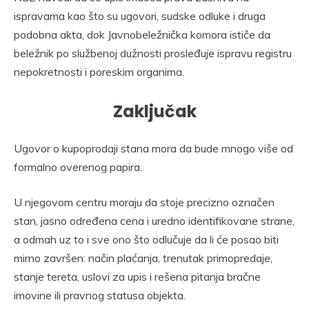
ispravama kao što su ugovori, sudske odluke i druga
podobna akta, dok Javnobeležnička komora ističe da
beležnik po službenoj dužnosti prosleđuje ispravu registru
nepokretnosti i poreskim organima.
Zaključak
Ugovor o kupoprodaji stana mora da bude mnogo više od
formalno overenog papira.
U njegovom centru moraju da stoje precizno označen
stan, jasno određena cena i uredno identifikovane strane,
a odmah uz to i sve ono što odlučuje da li će posao biti
mirno završen: način plaćanja, trenutak primopredaje,
stanje tereta, uslovi za upis i rešena pitanja bračne
imovine ili pravnog statusa objekta.