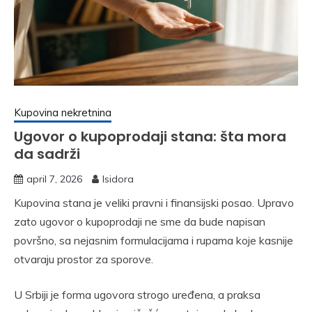
Kupovina nekretnina
Ugovor o kupoprodaji stana: šta mora
da sadrži
april 7, 2026
Isidora
Kupovina stana je veliki pravni i finansijski posao. Upravo
zato ugovor o kupoprodaji ne sme da bude napisan
površno, sa nejasnim formulacijama i rupama koje kasnije
otvaraju prostor za sporove.
U Srbiji je forma ugovora strogo uređena, a praksa