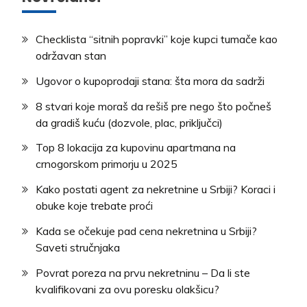
Checklista “sitnih popravki” koje kupci tumače kao
održavan stan
Ugovor o kupoprodaji stana: šta mora da sadrži
8 stvari koje moraš da rešiš pre nego što počneš
da gradiš kuću (dozvole, plac, priključci)
Top 8 lokacija za kupovinu apartmana na
crnogorskom primorju u 2025
Kako postati agent za nekretnine u Srbiji? Koraci i
obuke koje trebate proći
Kada se očekuje pad cena nekretnina u Srbiji?
Saveti stručnjaka
Povrat poreza na prvu nekretninu – Da li ste
kvalifikovani za ovu poresku olakšicu?