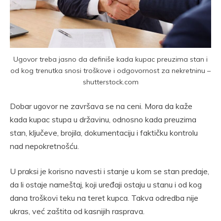
Ugovor treba jasno da definiše kada kupac preuzima stan i
od kog trenutka snosi troškove i odgovornost za nekretninu –
shutterstock.com
Dobar ugovor ne završava se na ceni. Mora da kaže
kada kupac stupa u državinu, odnosno kada preuzima
stan, ključeve, brojila, dokumentaciju i faktičku kontrolu
nad nepokretnošću.
U praksi je korisno navesti i stanje u kom se stan predaje,
da li ostaje nameštaj, koji uređaji ostaju u stanu i od kog
dana troškovi teku na teret kupca. Takva odredba nije
ukras, već zaštita od kasnijih rasprava.