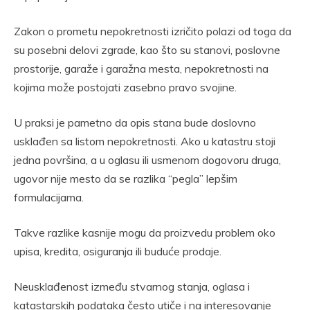
Zakon o prometu nepokretnosti izričito polazi od toga da
su posebni delovi zgrade, kao što su stanovi, poslovne
prostorije, garaže i garažna mesta, nepokretnosti na
kojima može postojati zasebno pravo svojine.
U praksi je pametno da opis stana bude doslovno
usklađen sa listom nepokretnosti. Ako u katastru stoji
jedna površina, a u oglasu ili usmenom dogovoru druga,
ugovor nije mesto da se razlika “pegla” lepšim
formulacijama.
Takve razlike kasnije mogu da proizvedu problem oko
upisa, kredita, osiguranja ili buduće prodaje.
Neusklađenost između stvarnog stanja, oglasa i
katastarskih podataka često utiče i na interesovanje