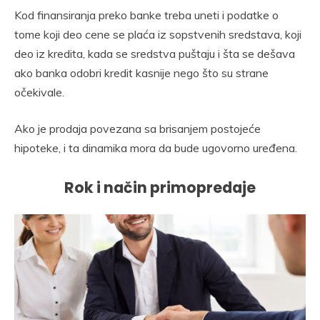
Kod finansiranja preko banke treba uneti i podatke o
tome koji deo cene se plaća iz sopstvenih sredstava, koji
deo iz kredita, kada se sredstva puštaju i šta se dešava
ako banka odobri kredit kasnije nego što su strane
očekivale.
Ako je prodaja povezana sa brisanjem postojeće
hipoteke, i ta dinamika mora da bude ugovorno uređena.
Rok i način primopredaje