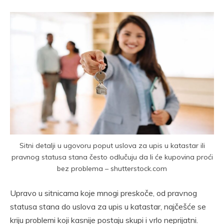
Sitni detalji u ugovoru poput uslova za upis u katastar ili
pravnog statusa stana često odlučuju da li će kupovina proći
bez problema – shutterstock.com
Upravo u sitnicama koje mnogi preskoče, od pravnog
statusa stana do uslova za upis u katastar, najčešće se
kriju problemi koji kasnije postaju skupi i vrlo neprijatni.