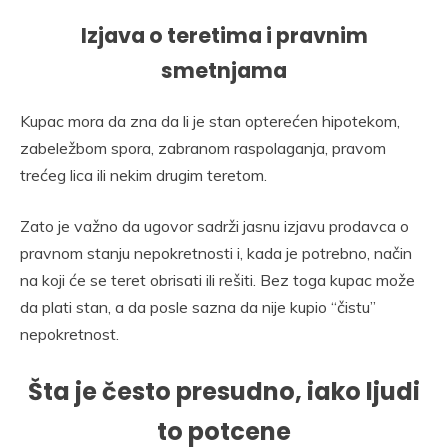
Izjava o teretima i pravnim
smetnjama
Kupac mora da zna da li je stan opterećen hipotekom,
zabeležbom spora, zabranom raspolaganja, pravom
trećeg lica ili nekim drugim teretom.
Zato je važno da ugovor sadrži jasnu izjavu prodavca o
pravnom stanju nepokretnosti i, kada je potrebno, način
na koji će se teret obrisati ili rešiti. Bez toga kupac može
da plati stan, a da posle sazna da nije kupio “čistu”
nepokretnost.
Šta je često presudno, iako ljudi
to potcene