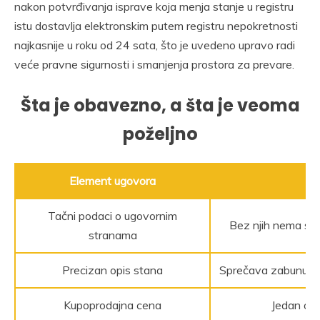
nakon potvrđivanja isprave koja menja stanje u registru
istu dostavlja elektronskim putem registru nepokretnosti
najkasnije u roku od 24 sata, što je uvedeno upravo radi
veće pravne sigurnosti i smanjenja prostora za prevare.
Šta je obavezno, a šta je veoma
poželjno
Element ugovora
Tačni podaci o ugovornim
Bez njih nema sigu
stranama
Precizan opis stana
Sprečava zabunu ok
Kupoprodajna cena
Jedan od 