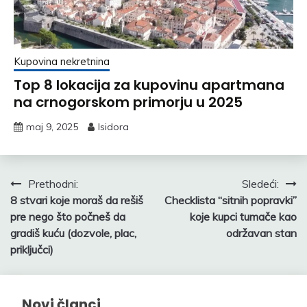
Kupovina nekretnina
Top 8 lokacija za kupovinu apartmana
na crnogorskom primorju u 2025
maj 9, 2025
Isidora
Kretanje
Prethodni:
Sledeći:
8 stvari koje moraš da rešiš
Checklista “sitnih popravki”
članka
pre nego što počneš da
koje kupci tumače kao
gradiš kuću (dozvole, plac,
održavan stan
priključci)
Novi članci