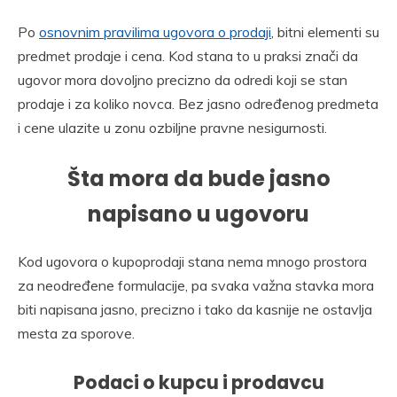
Po
osnovnim pravilima ugovora o prodaji
, bitni elementi su
predmet prodaje i cena. Kod stana to u praksi znači da
ugovor mora dovoljno precizno da odredi koji se stan
prodaje i za koliko novca. Bez jasno određenog predmeta
i cene ulazite u zonu ozbiljne pravne nesigurnosti.
Šta mora da bude jasno
napisano u ugovoru
Kod ugovora o kupoprodaji stana nema mnogo prostora
za neodređene formulacije, pa svaka važna stavka mora
biti napisana jasno, precizno i tako da kasnije ne ostavlja
mesta za sporove.
Podaci o kupcu i prodavcu