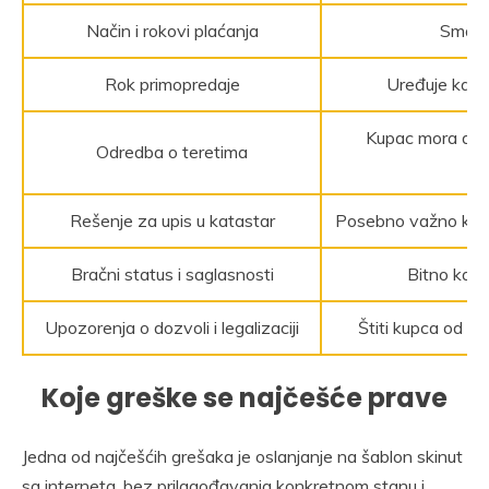
Način i rokovi plaćanja
Smanju
Rok primopredaje
Uređuje kada
Kupac mora da zn
Odredba o teretima
Rešenje za upis u katastar
Posebno važno kod o
Bračni status i saglasnosti
Bitno kada
Upozorenja o dozvoli i legalizaciji
Štiti kupca od p
Koje greške se najčešće prave
Jedna od najčešćih grešaka je oslanjanje na šablon skinut
sa interneta, bez prilagođavanja konkretnom stanu i