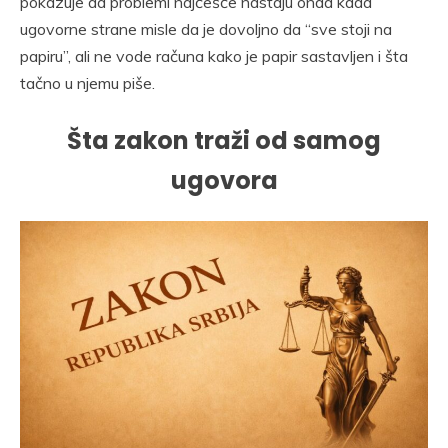
pokazuje da problemi najčešće nastaju onda kada
ugovorne strane misle da je dovoljno da “sve stoji na
papiru”, ali ne vode računa kako je papir sastavljen i šta
tačno u njemu piše.
Šta zakon traži od samog
ugovora