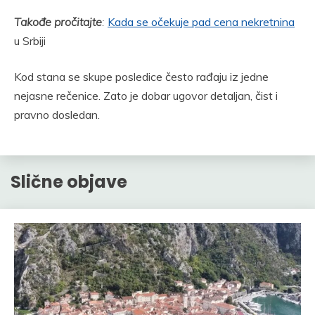
Takođe pročitajte
:
Kada se očekuje pad cena nekretnina
u Srbiji
Kod stana se skupe posledice često rađaju iz jedne
nejasne rečenice. Zato je dobar ugovor detaljan, čist i
pravno dosledan.
Slične objave