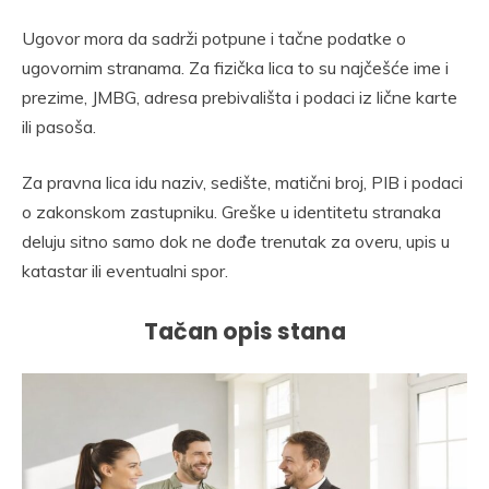
Ugovor mora da sadrži potpune i tačne podatke o
ugovornim stranama. Za fizička lica to su najčešće ime i
prezime, JMBG, adresa prebivališta i podaci iz lične karte
ili pasoša.
Za pravna lica idu naziv, sedište, matični broj, PIB i podaci
o zakonskom zastupniku. Greške u identitetu stranaka
deluju sitno samo dok ne dođe trenutak za overu, upis u
katastar ili eventualni spor.
Tačan opis stana