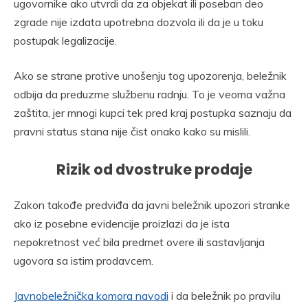
ugovornike ako utvrdi da za objekat ili poseban deo
zgrade nije izdata upotrebna dozvola ili da je u toku
postupak legalizacije.
Ako se strane protive unošenju tog upozorenja, beležnik
odbija da preduzme službenu radnju. To je veoma važna
zaštita, jer mnogi kupci tek pred kraj postupka saznaju da
pravni status stana nije čist onako kako su mislili.
Rizik od dvostruke prodaje
Zakon takođe predviđa da javni beležnik upozori stranke
ako iz posebne evidencije proizlazi da je ista
nepokretnost već bila predmet overe ili sastavljanja
ugovora sa istim prodavcem.
Javnobeležnička komora navodi
i da beležnik po pravilu