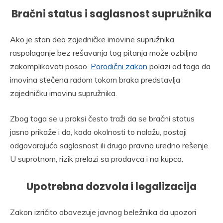
Bračni status i saglasnost supružnika
Ako je stan deo zajedničke imovine supružnika,
raspolaganje bez rešavanja tog pitanja može ozbiljno
zakomplikovati posao.
Porodični zakon
polazi od toga da
imovina stečena radom tokom braka predstavlja
zajedničku imovinu supružnika.
Zbog toga se u praksi često traži da se bračni status
jasno prikaže i da, kada okolnosti to nalažu, postoji
odgovarajuća saglasnost ili drugo pravno uredno rešenje.
U suprotnom, rizik prelazi sa prodavca i na kupca.
Upotrebna dozvola i legalizacija
Zakon izričito obavezuje javnog beležnika da upozori