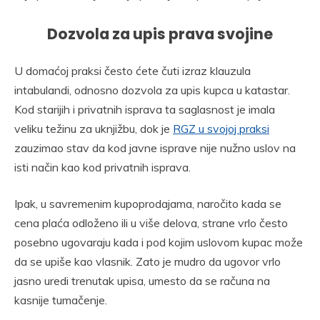
Dozvola za upis prava svojine
U domaćoj praksi često ćete čuti izraz klauzula
intabulandi, odnosno dozvola za upis kupca u katastar.
Kod starijih i privatnih isprava ta saglasnost je imala
veliku težinu za uknjižbu, dok je
RGZ u svojoj praksi
zauzimao stav da kod javne isprave nije nužno uslov na
isti način kao kod privatnih isprava.
Ipak, u savremenim kupoprodajama, naročito kada se
cena plaća odloženo ili u više delova, strane vrlo često
posebno ugovaraju kada i pod kojim uslovom kupac može
da se upiše kao vlasnik. Zato je mudro da ugovor vrlo
jasno uredi trenutak upisa, umesto da se računa na
kasnije tumačenje.