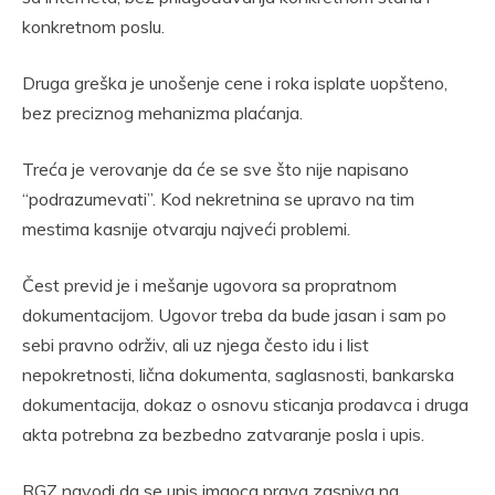
konkretnom poslu.
Druga greška je unošenje cene i roka isplate uopšteno,
bez preciznog mehanizma plaćanja.
Treća je verovanje da će se sve što nije napisano
“podrazumevati”. Kod nekretnina se upravo na tim
mestima kasnije otvaraju najveći problemi.
Čest previd je i mešanje ugovora sa propratnom
dokumentacijom. Ugovor treba da bude jasan i sam po
sebi pravno održiv, ali uz njega često idu i list
nepokretnosti, lična dokumenta, saglasnosti, bankarska
dokumentacija, dokaz o osnovu sticanja prodavca i druga
akta potrebna za bezbedno zatvaranje posla i upis.
RGZ navodi da se upis imaoca prava zasniva na