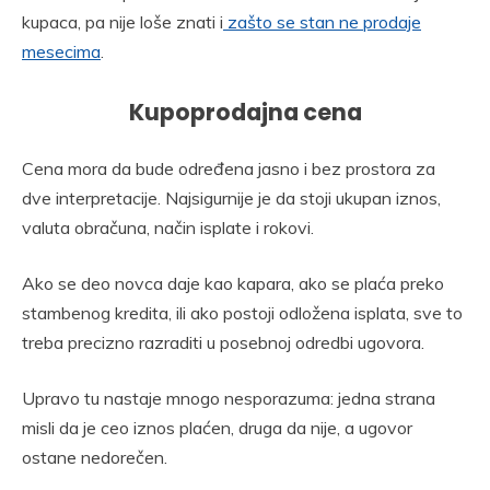
kupaca, pa nije loše znati i
zašto se stan ne prodaje
mesecima
.
Kupoprodajna cena
Cena mora da bude određena jasno i bez prostora za
dve interpretacije. Najsigurnije je da stoji ukupan iznos,
valuta obračuna, način isplate i rokovi.
Ako se deo novca daje kao kapara, ako se plaća preko
stambenog kredita, ili ako postoji odložena isplata, sve to
treba precizno razraditi u posebnoj odredbi ugovora.
Upravo tu nastaje mnogo nesporazuma: jedna strana
misli da je ceo iznos plaćen, druga da nije, a ugovor
ostane nedorečen.