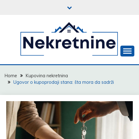
Skip
to
content
Iza svake adrese krije se priča
NEKRETNINE
Home
Kupovina nekretnina
Ugovor o kupoprodaji stana: šta mora da sadrži