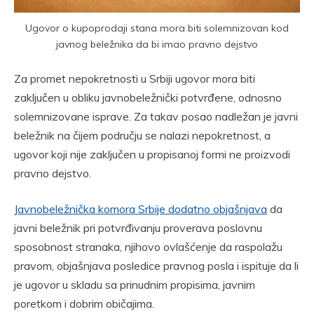
Ugovor o kupoprodaji stana mora biti solemnizovan kod
javnog beležnika da bi imao pravno dejstvo
Za promet nepokretnosti u Srbiji ugovor mora biti
zaključen u obliku javnobeležnički potvrđene, odnosno
solemnizovane isprave. Za takav posao nadležan je javni
beležnik na čijem području se nalazi nepokretnost, a
ugovor koji nije zaključen u propisanoj formi ne proizvodi
pravno dejstvo.
Javnobeležnička komora Srbije dodatno objašnjava
da
javni beležnik pri potvrđivanju proverava poslovnu
sposobnost stranaka, njihovo ovlašćenje da raspolažu
pravom, objašnjava posledice pravnog posla i ispituje da li
je ugovor u skladu sa prinudnim propisima, javnim
poretkom i dobrim običajima.