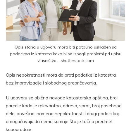
Opis stana u ugovoru mora biti potpuno usklađen sa
podacima iz katastra kako bi se izbegli problemi pri upisu
vlasništva – shutterstock.com
Opis nepokretnosti mora da prati podatke iz katastra,
bez improvizacije i slobodnog prepričavanja.
U ugovoru se obično navode katastarska opština, broj
parcele kada je relevantno, adresa, sprat, broj posebnog
dela, površina, namena nepokretnosti i drugi podaci koji
omogućavaju da nema sumnje šta je tačno predmet
kupoprodaje.